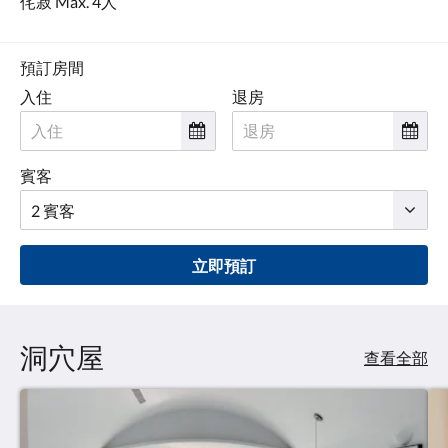
侘寂 Max. 4人
點
擊
「下
一
預訂房間
個」
入住
退房
和
「上
一
個」
賓客
按
鈕，
即
可
查
立即預訂
看
影
像。
洞穴屋
查看全部