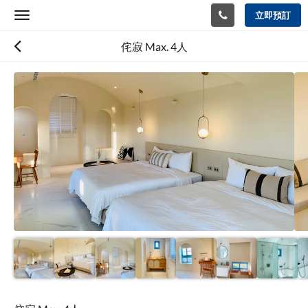
立即預訂
Toggle
navigation
侘寂 Max. 4人
以
下
是
浮
動
切
換
檢
視。
請
向
左
或
向
右
滑
動，
或