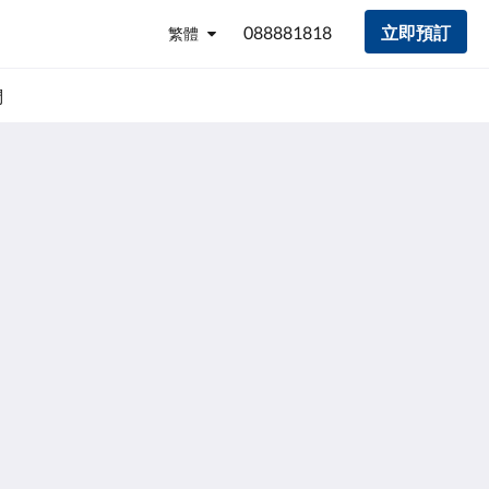
088881818
立即預訂
繁體
們