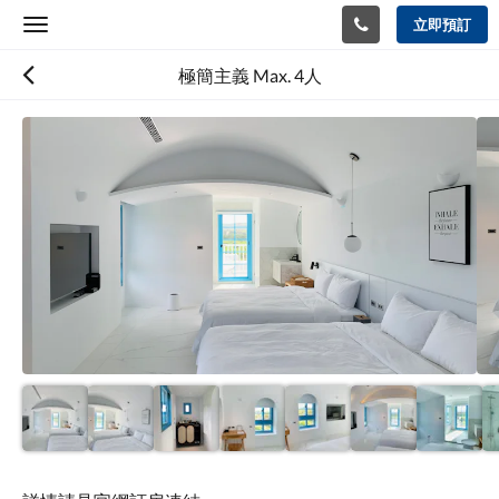
立即預訂
Toggle
navigation
極簡主義 Max. 4人
以
下
是
浮
動
切
換
檢
視。
請
向
左
或
向
右
滑
動，
或