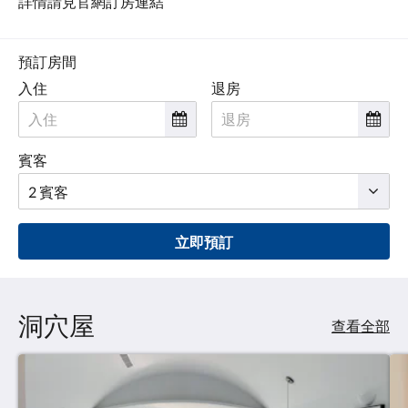
詳情請見官網訂房連結
點
擊
「下
一
預訂房間
個」
入住
退房
和
「上
一
個」
賓客
按
鈕，
即
可
查
立即預訂
看
影
像。
洞穴屋
查看全部