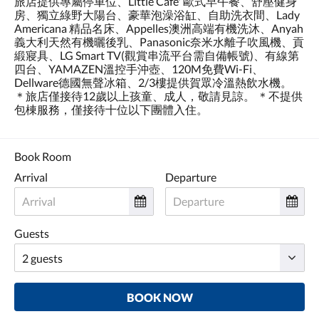
旅店提供專屬停車位、Little Cafe' 歐式早午餐、舒壓健身
and
房、獨立綠野大陽台、豪華泡澡浴缸、自助洗衣間、Lady
previous
Americana 精品名床、Appelles澳洲高端有機洗沐、Anyah
buttons.
義大利天然有機曬後乳、Panasonic奈米水離子吹風機、貢
緞寢具、LG Smart TV(觀賞串流平台需自備帳號)、有線第
四台、YAMAZEN溫控手沖壺、120M免費Wi-Fi、
Dellware德國無聲冰箱、2/3樓提供賀眾冷溫熱飲水機。
＊旅店僅接待12歲以上孩童、成人，敬請見諒。 ＊不提供
包棟服務，僅接待十位以下團體入住。
Book Room
Arrival
Departure
Guests
BOOK NOW