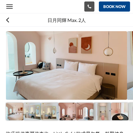
BOOK NOW
Toggle
navigation
日月同輝 Max. 2人
Below
is
a
carousel.
To
go
through
the
images,
please
swipe
left
or
right,
or
tap
the
next